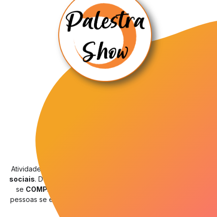
CASA SEGURA
Palestra Show
com
1 ator
e
50 minutos
.
Atividade muito dinâmica, com visual e a linguagem das
redes
sociais
. Decidindo se é
FATO
ou
FAKE
, se dá
LIKE
ou
NÃO
e
se
COMPARTILHA
informações e dicas sobre o assunto, as
pessoas se envolvem e absorvem melhor o conteúdo sobre a
SEGURANÇA EM CASA
.